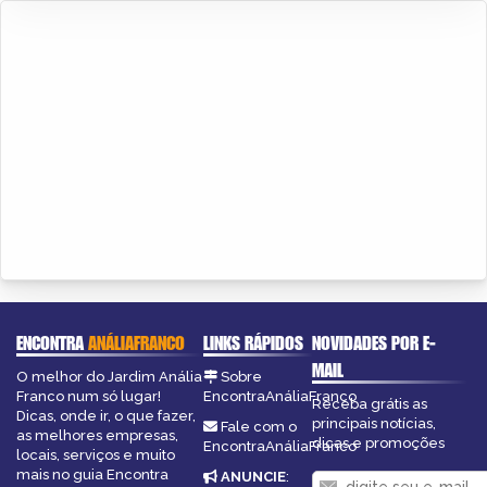
ENCONTRA
ANÁLIAFRANCO
LINKS RÁPIDOS
NOVIDADES POR E-
MAIL
O melhor do Jardim Anália
Sobre
Franco num só lugar!
EncontraAnáliaFranco
Receba grátis as
Dicas, onde ir, o que fazer,
principais notícias,
Fale com o
as melhores empresas,
dicas e promoções
EncontraAnáliaFranco
locais, serviços e muito
mais no guia Encontra
ANUNCIE
: