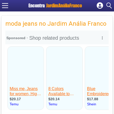
Encontra
JardimAnáliaFranco
Cadastrar empresa
Fazer login
moda jeans no Jardim Anália Franco
Criar conta