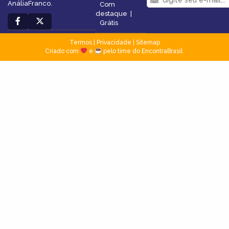
AnáliaFranco.
Com
destaque
|
Grátis
Termos
|
Privacidade
|
Sitemap
Criado com
e
pelo time do EncontraBrasil