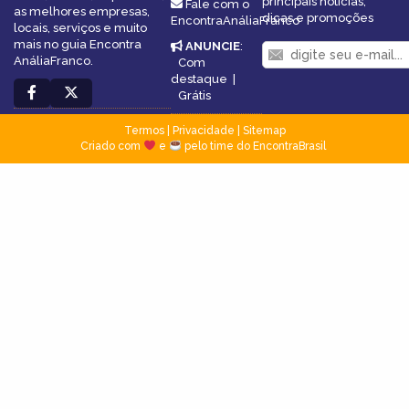
principais notícias,
Fale com o
as melhores empresas,
dicas e promoções
EncontraAnáliaFranco
locais, serviços e muito
mais no guia Encontra
ANUNCIE
:
AnáliaFranco.
Com
destaque
|
Grátis
Termos
|
Privacidade
|
Sitemap
Criado com
e
pelo time do EncontraBrasil