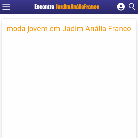
Encontra
JardimAnáliaFranco
Cadastrar empresa
Fazer login
moda jovem em Jadim Anália Franco
Criar conta