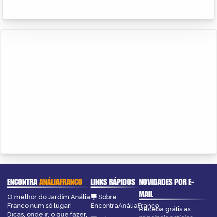
ENCONTRA
ANÁLIAFRANCO
LINKS RÁPIDOS
NOVIDADES POR E-
MAIL
O melhor do Jardim Anália
Sobre
Franco num só lugar!
EncontraAnáliaFranco
Receba grátis as
Dicas, onde ir, o que fazer,