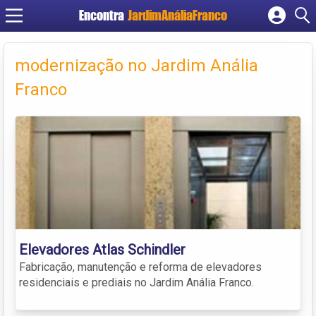
Encontra
JardimAnáliaFranco
Cadastrar empresa
Fazer login
modernização no Jardim Anália
Criar conta
Franco
Elevadores Atlas Schindler
Fabricação, manutenção e reforma de elevadores
residenciais e prediais no Jardim Anália Franco.