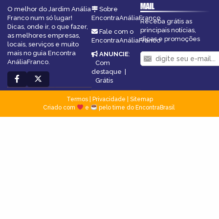
MAIL
O melhor do Jardim Anália
Sobre
Franco num só lugar!
EncontraAnáliaFranco
Receba grátis as
Dicas, onde ir, o que fazer,
principais notícias,
Fale com o
as melhores empresas,
dicas e promoções
EncontraAnáliaFranco
locais, serviços e muito
mais no guia Encontra
ANUNCIE
:
AnáliaFranco.
Com
destaque
|
Grátis
Termos
|
Privacidade
|
Sitemap
Criado com
e
pelo time do EncontraBrasil