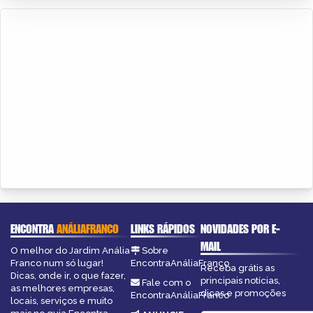
ENCONTRA
ANÁLIAFRANCO
LINKS RÁPIDOS
NOVIDADES POR E-
MAIL
O melhor do Jardim Anália
Sobre
Franco num só lugar!
EncontraAnáliaFranco
Receba grátis as
Dicas, onde ir, o que fazer,
principais notícias,
Fale com o
as melhores empresas,
dicas e promoções
EncontraAnáliaFranco
locais, serviços e muito