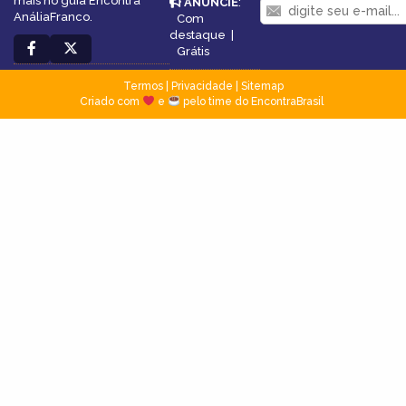
mais no guia Encontra
ANUNCIE
:
AnáliaFranco.
Com
destaque
|
Grátis
Termos
|
Privacidade
|
Sitemap
Criado com
e
pelo time do EncontraBrasil