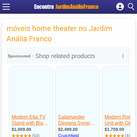
Encontra
JardimAnáliaFranco
Cadastrar empresa
Fazer login
móveis home theater no Jardim
Criar conta
Anália Franco