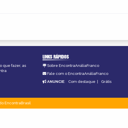
LINKS RÁPIDOS
o que fazer, as
Sobre EncontraAnáliaFranco
ntra
Fale com o EncontraAnáliaFranco
ANUNCIE
:
Com destaque
|
Grátis
do EncontraBrasil