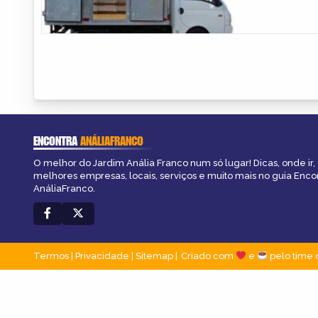
ENCONTRA
ANÁLIAFRANCO
O melhor do Jardim Anália Franco num só lugar! Dicas, onde ir, 
melhores empresas, locais, serviços e muito mais no guia Enco
AnáliaFranco.
Termos
|
Privacidade
|
Sitemap
Criado com
e
pelo time 