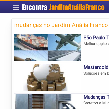
Encontra
JardimAnáliaFranco
mudanças no Jardim Anália Franco
São Paulo T
Melhor opção d
Mastercold 
Soluções em lo
Mudanças T
Carretos e Mud