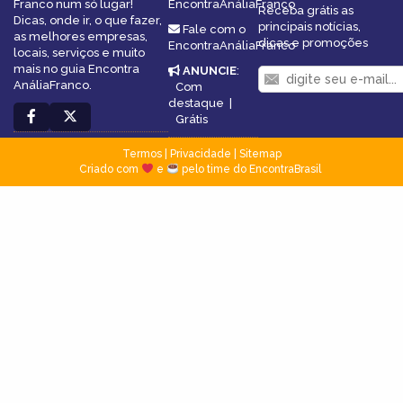
Franco num só lugar!
EncontraAnáliaFranco
Receba grátis as
Dicas, onde ir, o que fazer,
principais notícias,
Fale com o
as melhores empresas,
dicas e promoções
EncontraAnáliaFranco
locais, serviços e muito
mais no guia Encontra
ANUNCIE
:
AnáliaFranco.
Com
destaque
|
Grátis
Termos
|
Privacidade
|
Sitemap
Criado com
e
pelo time do EncontraBrasil