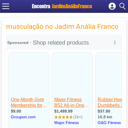
Encontra
JardimAnáliaFranco
Cadastrar empresa
Fazer login
musculação no Jadim Anália Franco
Criar conta