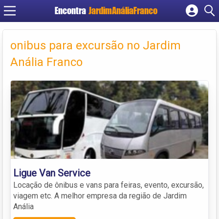
Encontra
JardimAnáliaFranco
Cadastrar empresa
Fazer login
onibus para excursão no Jardim
Criar conta
Anália Franco
Ligue Van Service
Locação de ônibus e vans para feiras, evento, excursão,
viagem etc. A melhor empresa da região de Jardim
Anália