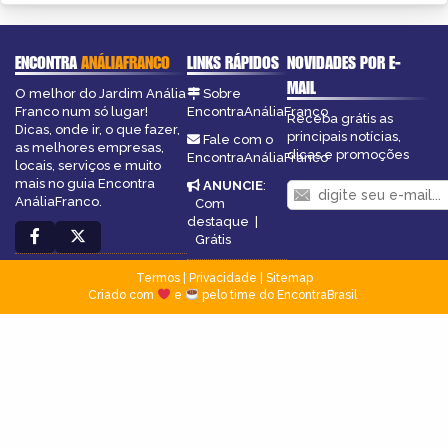
ENCONTRA
ANÁLIAFRANCO
LINKS RÁPIDOS
NOVIDADES POR E-
MAIL
O melhor do Jardim Anália
Sobre
Franco num só lugar!
EncontraAnáliaFranco
Receba grátis as
Dicas, onde ir, o que fazer,
principais notícias,
Fale com o
as melhores empresas,
dicas e promoções
EncontraAnáliaFranco
locais, serviços e muito
mais no guia Encontra
ANUNCIE
:
AnáliaFranco.
Com
destaque
|
Grátis
Termos
|
Privacidade
|
Sitemap
Criado com
e
pelo time do EncontraBrasil