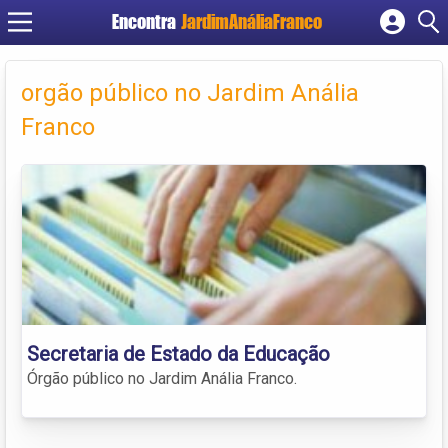
Encontra
JardimAnáliaFranco
Cadastrar empresa
Fazer login
orgão público no Jardim Anália
Criar conta
Franco
Secretaria de Estado da Educação
Órgão público no Jardim Anália Franco.