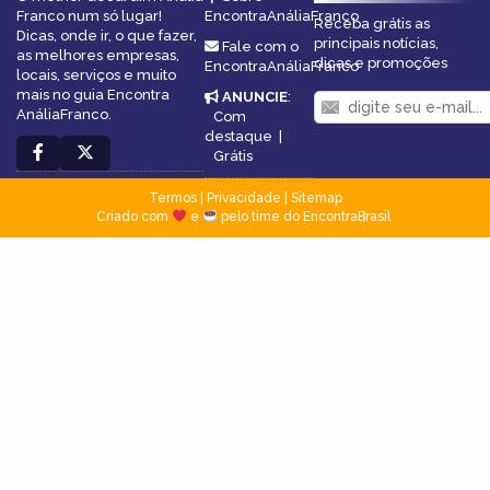
Franco num só lugar!
EncontraAnáliaFranco
Receba grátis as
Dicas, onde ir, o que fazer,
principais notícias,
Fale com o
as melhores empresas,
dicas e promoções
EncontraAnáliaFranco
locais, serviços e muito
mais no guia Encontra
ANUNCIE
:
AnáliaFranco.
Com
destaque
|
Grátis
Termos
|
Privacidade
|
Sitemap
Criado com
e
pelo time do EncontraBrasil