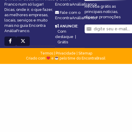
Franco num só lugar!
EncontraAnáliaFranco
Receba grátis as
Dicas, onde ir, o que fazer,
principais notícias,
Fale com o
as melhores empresas,
dicas e promoções
EncontraAnáliaFranco
locais, serviços e muito
mais no guia Encontra
ANUNCIE
:
AnáliaFranco.
Com
destaque
|
Grátis
Termos
|
Privacidade
|
Sitemap
Criado com
e
pelo time do EncontraBrasil