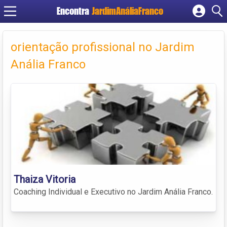
Encontra
JardimAnáliaFranco
Cadastrar empresa
Fazer login
orientação profissional no Jardim
Criar conta
Anália Franco
Thaiza Vitoria
Coaching Individual e Executivo no Jardim Anália Franco.