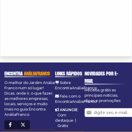
ENCONTRA
ANÁLIAFRANCO
LINKS RÁPIDOS
NOVIDADES POR E-
MAIL
O melhor do Jardim Anália
Sobre
Franco num só lugar!
EncontraAnáliaFranco
Receba grátis as
Dicas, onde ir, o que fazer,
principais notícias,
Fale com o
as melhores empresas,
dicas e promoções
EncontraAnáliaFranco
locais, serviços e muito
mais no guia Encontra
ANUNCIE
:
AnáliaFranco.
Com
destaque
|
Grátis