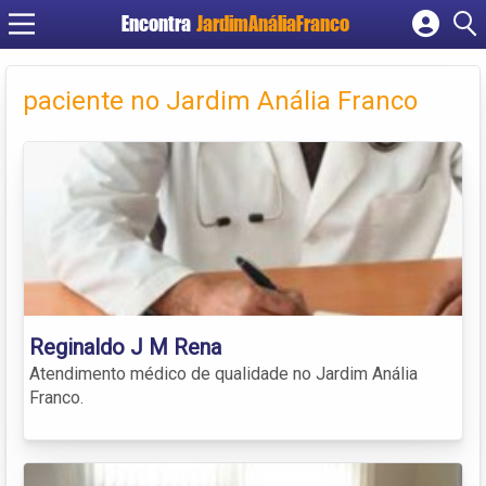
Encontra
JardimAnáliaFranco
Cadastrar empresa
Fazer login
paciente no Jardim Anália Franco
Criar conta
Reginaldo J M Rena
Atendimento médico de qualidade no Jardim Anália
Franco.