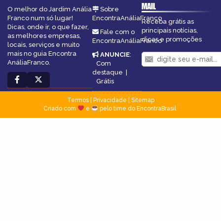
MAIL
O melhor do Jardim Anália
Sobre
Franco num só lugar!
EncontraAnáliaFranco
Receba grátis as
Dicas, onde ir, o que fazer,
principais notícias,
Fale com o
as melhores empresas,
dicas e promoções
EncontraAnáliaFranco
locais, serviços e muito
mais no guia Encontra
ANUNCIE
:
AnáliaFranco.
Com
destaque
|
Grátis
Termos
|
Privacidade
|
Sitemap
Criado com
e
pelo time do EncontraBrasil