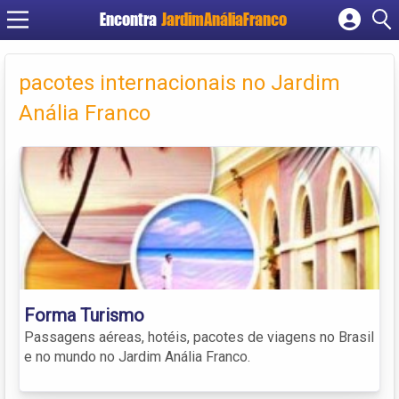
Encontra
JardimAnáliaFranco
Cadastrar empresa
Fazer login
pacotes internacionais no Jardim
Criar conta
Anália Franco
Forma Turismo
Passagens aéreas, hotéis, pacotes de viagens no Brasil
e no mundo no Jardim Anália Franco.