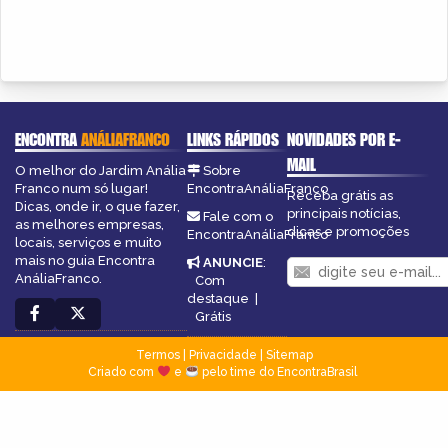
ENCONTRA
ANÁLIAFRANCO
LINKS RÁPIDOS
NOVIDADES POR E-
MAIL
O melhor do Jardim Anália
Sobre
Franco num só lugar!
EncontraAnáliaFranco
Receba grátis as
Dicas, onde ir, o que fazer,
principais notícias,
Fale com o
as melhores empresas,
dicas e promoções
EncontraAnáliaFranco
locais, serviços e muito
mais no guia Encontra
ANUNCIE
:
AnáliaFranco.
Com
destaque
|
Grátis
Termos
|
Privacidade
|
Sitemap
Criado com
e
pelo time do EncontraBrasil