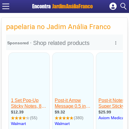
Encontra
JardimAnáliaFranco
Cadastrar empresa
Fazer login
papelaria no Jadim Anália Franco
Criar conta