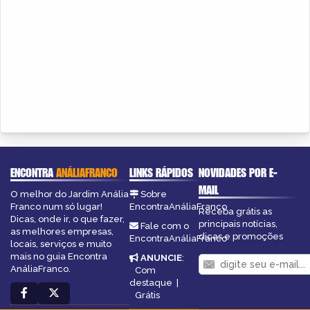
ENCONTRA
ANÁLIAFRANCO
LINKS RÁPIDOS
NOVIDADES POR E-
MAIL
O melhor do Jardim Anália
Sobre
Franco num só lugar!
EncontraAnáliaFranco
Receba grátis as
Dicas, onde ir, o que fazer,
principais notícias,
Fale com o
as melhores empresas,
dicas e promoções
EncontraAnáliaFranco
locais, serviços e muito
mais no guia Encontra
ANUNCIE
:
AnáliaFranco.
Com
destaque
|
Grátis