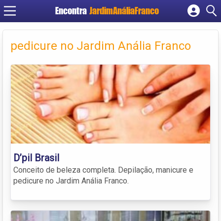
Encontra
JardimAnáliaFranco
Cadastrar empresa
Fazer login
pedicure no Jardim Anália Franco
Criar conta
D’pil Brasil
Conceito de beleza completa. Depilação, manicure e
pedicure no Jardim Anália Franco.