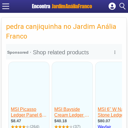
Encontra
JardimAnáliaFranco
Cadastrar empresa
Fazer login
pedra canjiquinha no Jardim Anália
Criar conta
Franco