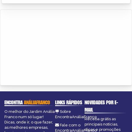
ENCONTRA
ANÁLIAFRANCO
LINKS RÁPIDOS
NOVIDADES POR E-
MAIL
O melhor do Jardim Anália
Sobre
Franco num só lugar!
EncontraAnáliaFranco
Receba grátis as
Dicas, onde ir, o que fazer,
principais notícias,
Fale com o
as melhores empresas,
dicas e promoções
EncontraAnáliaFranco