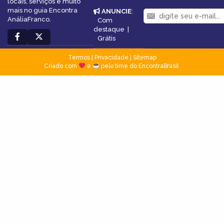
locais, serviços e muito
mais no guia Encontra
ANUNCIE
:
AnáliaFranco.
Com
destaque
|
Grátis
Termos
|
Privacidade
|
Sitemap
Criado com
e
pelo time do EncontraBrasil