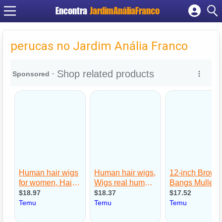
Encontra
JardimAnáliaFranco
Cadastrar empresa
Fazer login
perucas no Jardim Anália Franco
Criar conta