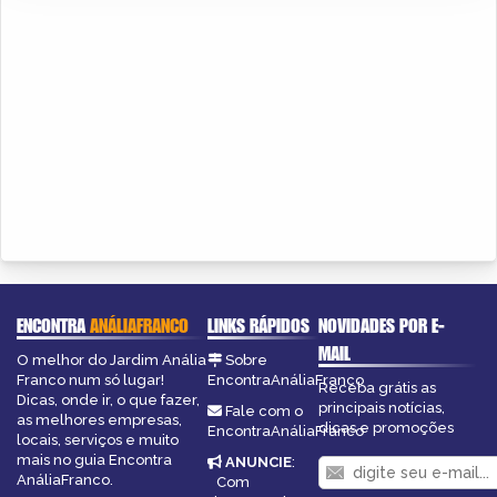
ENCONTRA
ANÁLIAFRANCO
LINKS RÁPIDOS
NOVIDADES POR E-
MAIL
O melhor do Jardim Anália
Sobre
Franco num só lugar!
EncontraAnáliaFranco
Receba grátis as
Dicas, onde ir, o que fazer,
principais notícias,
Fale com o
as melhores empresas,
dicas e promoções
EncontraAnáliaFranco
locais, serviços e muito
mais no guia Encontra
ANUNCIE
:
AnáliaFranco.
Com