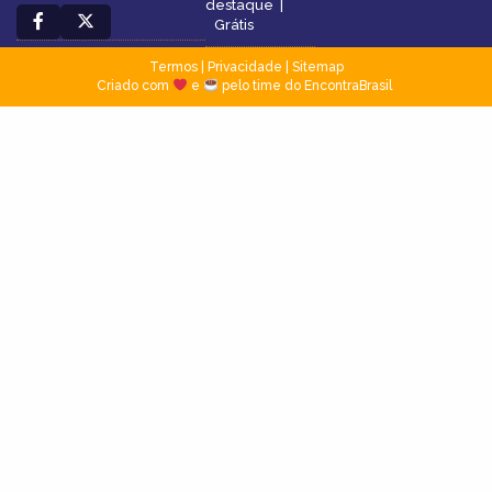
destaque
|
Grátis
Termos
|
Privacidade
|
Sitemap
Criado com
e
pelo time do EncontraBrasil