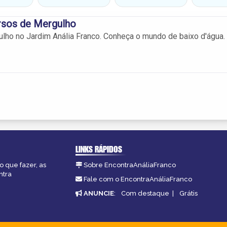
rsos de Mergulho
lho no Jardim Anália Franco. Conheça o mundo de baixo d'água.
LINKS RÁPIDOS
o que fazer, as
Sobre EncontraAnáliaFranco
ntra
Fale com o EncontraAnáliaFranco
ANUNCIE
:
Com destaque
|
Grátis