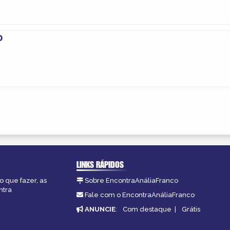
o
LINKS RÁPIDOS
o que fazer, as
Sobre EncontraAnáliaFranco
ntra
Fale com o EncontraAnáliaFranco
ANUNCIE
:
Com destaque
|
Grátis