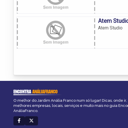
Atem Studi
Atem Studio
ENCONTRA
ANÁLIAFRANCO
O melhor do Jardim Anália Franco num só lugar! Dicas, onde ir, 
melhores empresas, locais, serviços e muito mais no guia Enco
AnáliaFranco.