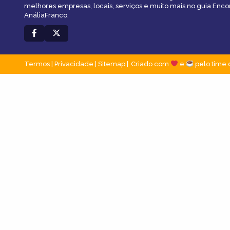
melhores empresas, locais, serviços e muito mais no guia Enco
AnáliaFranco.
Termos
|
Privacidade
|
Sitemap
Criado com
e
pelo time 