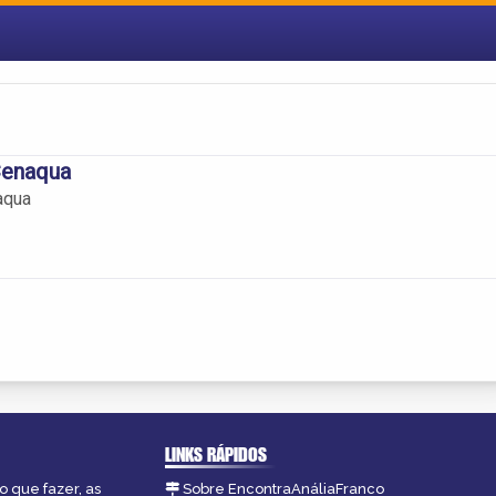
Cenaqua
aqua
LINKS RÁPIDOS
o que fazer, as
Sobre EncontraAnáliaFranco