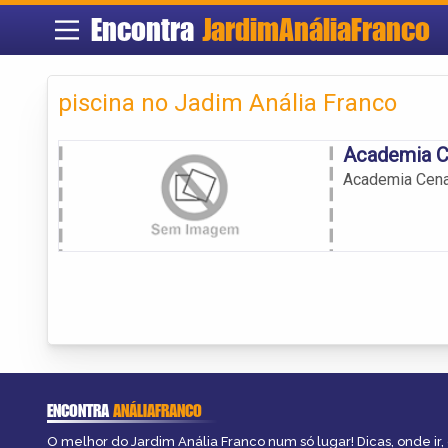
Encontra
JardimAnáliaFranco
piscina no Jadim Anália Franco
Academia 
Academia Cen
ENCONTRA
ANÁLIAFRANCO
O melhor do Jardim Anália Franco num só lugar! Dicas, onde ir, 