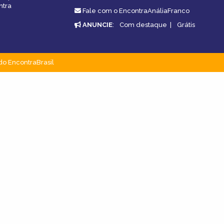
ntra
Fale com o EncontraAnáliaFranco
ANUNCIE
:
Com destaque
|
Grátis
do EncontraBrasil