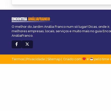
ENCONTRA
ANÁLIAFRANCO
O melhor do Jardim Anália Franco num só lugar! Dicas, onde ir, 
melhores empresas, locais, serviços e muito mais no guia Enco
AnáliaFranco.
Termos
|
Privacidade
|
Sitemap
Criado com
e
pelo time 