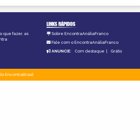
LINKS RÁPIDOS
o que fazer, as
Sobre EncontraAnáliaFranco
ntra
Fale com o EncontraAnáliaFranco
ANUNCIE
:
Com destaque
|
Grátis
do EncontraBrasil