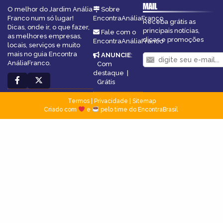
MAIL
O melhor do Jardim Anália
Sobre
Franco num só lugar!
EncontraAnáliaFranco
Receba grátis as
Dicas, onde ir, o que fazer,
principais notícias,
Fale com o
as melhores empresas,
dicas e promoções
EncontraAnáliaFranco
locais, serviços e muito
mais no guia Encontra
ANUNCIE
:
AnáliaFranco.
Com
destaque
|
Grátis
Termos
|
Privacidade
|
Sitemap
Criado com
e
pelo time do EncontraBrasil