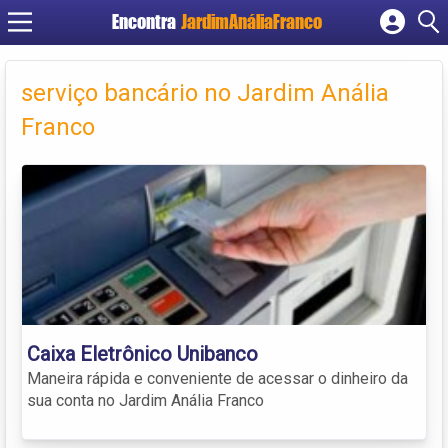
Encontra
JardimAnáliaFranco
Cadastrar empresa
Fazer login
serviço bancário no Jardim Anália
Criar conta
Franco
Caixa Eletrônico Unibanco
Maneira rápida e conveniente de acessar o dinheiro da
sua conta no Jardim Anália Franco