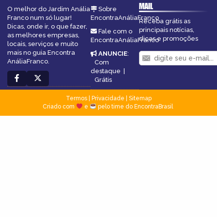
MAIL
O melhor do Jardim Anália
Sobre
Franco num só lugar!
EncontraAnáliaFranco
Receba grátis as
Dicas, onde ir, o que fazer,
principais notícias,
Fale com o
as melhores empresas,
dicas e promoções
EncontraAnáliaFranco
locais, serviços e muito
mais no guia Encontra
ANUNCIE
:
AnáliaFranco.
Com
destaque
|
Grátis
Termos
|
Privacidade
|
Sitemap
Criado com
e
pelo time do EncontraBrasil