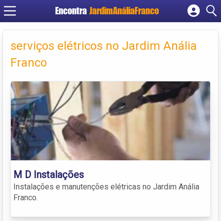
Encontra
JardimAnáliaFranco
Cadastrar empresa
Fazer login
serviços elétricos no Jardim Anália
Criar conta
Franco
M D Instalações
Instalações e manutenções elétricas no Jardim Anália
Franco.