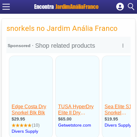
Encontra
JardimAnáliaFranco
Cadastrar empresa
Fazer login
snorkels no Jardim Anália Franco
Criar conta