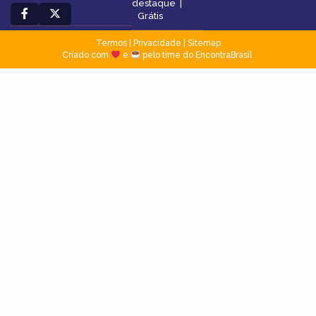
destaque
|
Grátis
Termos
|
Privacidade
|
Sitemap
Criado com
e
pelo time do EncontraBrasil