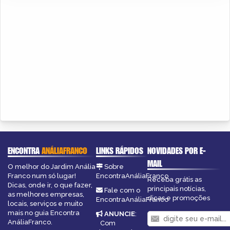
ENCONTRA
ANÁLIAFRANCO
LINKS RÁPIDOS
NOVIDADES POR E-
MAIL
O melhor do Jardim Anália
Sobre
Franco num só lugar!
EncontraAnáliaFranco
Receba grátis as
Dicas, onde ir, o que fazer,
principais notícias,
Fale com o
as melhores empresas,
dicas e promoções
EncontraAnáliaFranco
locais, serviços e muito
mais no guia Encontra
ANUNCIE
:
AnáliaFranco.
Com