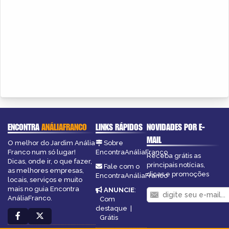
ENCONTRA
ANÁLIAFRANCO
LINKS RÁPIDOS
NOVIDADES POR E-
MAIL
O melhor do Jardim Anália
Sobre
Franco num só lugar!
EncontraAnáliaFranco
Receba grátis as
Dicas, onde ir, o que fazer,
principais notícias,
Fale com o
as melhores empresas,
dicas e promoções
EncontraAnáliaFranco
locais, serviços e muito
mais no guia Encontra
ANUNCIE
:
AnáliaFranco.
Com
destaque
|
Grátis