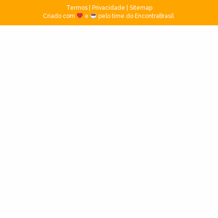
Termos
|
Privacidade
|
Sitemap
Criado com
e
pelo time do EncontraBrasil