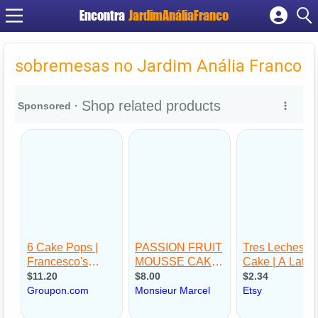
Encontra
JardimAnáliaFranco
Cadastrar empresa
Fazer login
sobremesas no Jardim Anália Franco
Criar conta