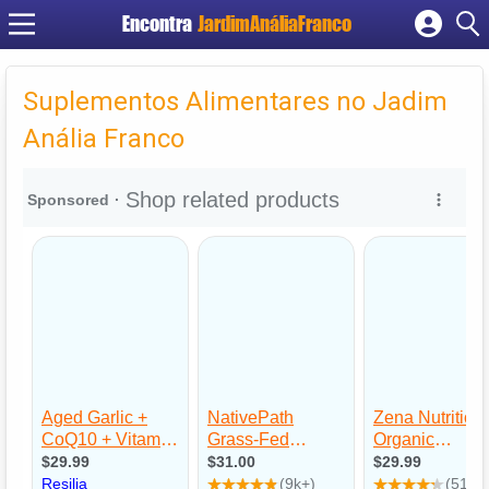
Encontra
JardimAnáliaFranco
Cadastrar empresa
Fazer login
Suplementos Alimentares no Jadim
Criar conta
Anália Franco