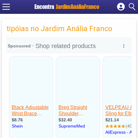
Encontra
JardimAnáliaFranco
Cadastrar empresa
Fazer login
tipóias no Jardim Anália Franco
Criar conta