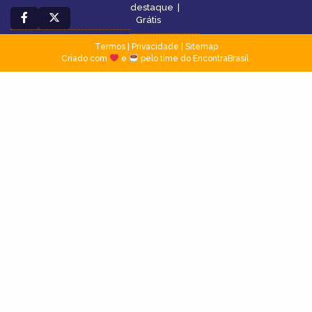
destaque
|
Grátis
Termos
|
Privacidade
|
Sitemap
Criado com
e
pelo time do EncontraBrasil