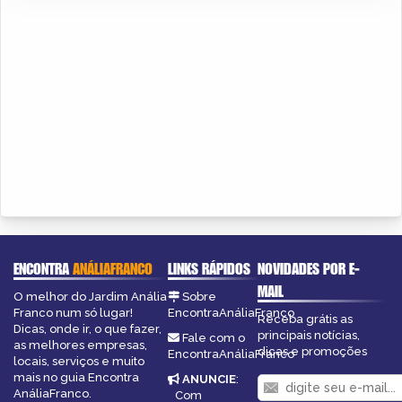
ENCONTRA
ANÁLIAFRANCO
LINKS RÁPIDOS
NOVIDADES POR E-
MAIL
O melhor do Jardim Anália
Sobre
Franco num só lugar!
EncontraAnáliaFranco
Receba grátis as
Dicas, onde ir, o que fazer,
principais notícias,
Fale com o
as melhores empresas,
dicas e promoções
EncontraAnáliaFranco
locais, serviços e muito
mais no guia Encontra
ANUNCIE
:
AnáliaFranco.
Com