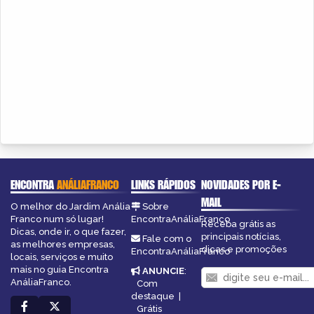
ENCONTRA
ANÁLIAFRANCO
LINKS RÁPIDOS
NOVIDADES POR E-
MAIL
O melhor do Jardim Anália
Sobre
Franco num só lugar!
EncontraAnáliaFranco
Receba grátis as
Dicas, onde ir, o que fazer,
principais notícias,
Fale com o
as melhores empresas,
dicas e promoções
EncontraAnáliaFranco
locais, serviços e muito
mais no guia Encontra
ANUNCIE
:
AnáliaFranco.
Com
destaque
|
Grátis