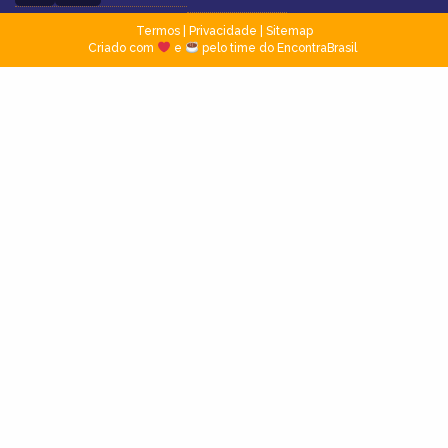
Termos
|
Privacidade
|
Sitemap
Criado com
e
pelo time do EncontraBrasil