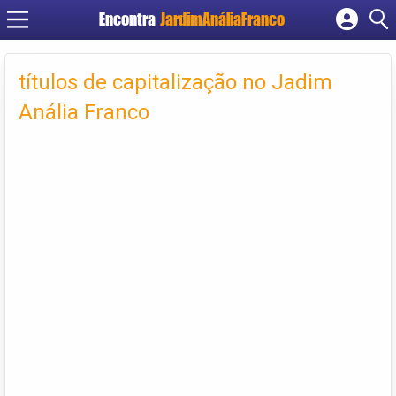
Encontra
JardimAnáliaFranco
Cadastrar empresa
Fazer login
títulos de capitalização no Jadim
Criar conta
Anália Franco