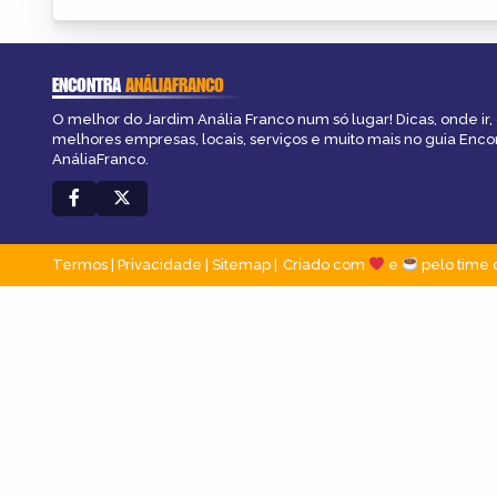
ENCONTRA
ANÁLIAFRANCO
O melhor do Jardim Anália Franco num só lugar! Dicas, onde ir, 
melhores empresas, locais, serviços e muito mais no guia Enco
AnáliaFranco.
Termos
|
Privacidade
|
Sitemap
Criado com
e
pelo time 