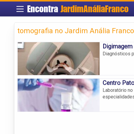
Encontra
JardimAnáliaFranco
tomografia no Jardim Anália Franco
Digimagem 
Diagnósticos p
Centro Pato
Laboratório no
especialidades