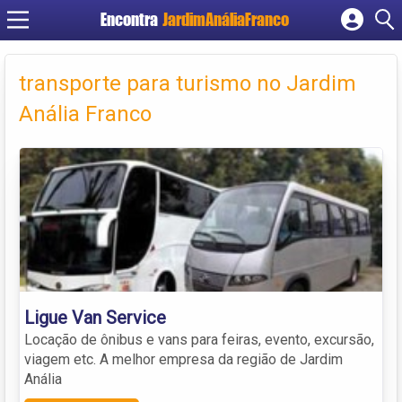
Encontra
JardimAnáliaFranco
Cadastrar empresa
Fazer login
transporte para turismo no Jardim
Criar conta
Anália Franco
Ligue Van Service
Locação de ônibus e vans para feiras, evento, excursão,
viagem etc. A melhor empresa da região de Jardim
Anália