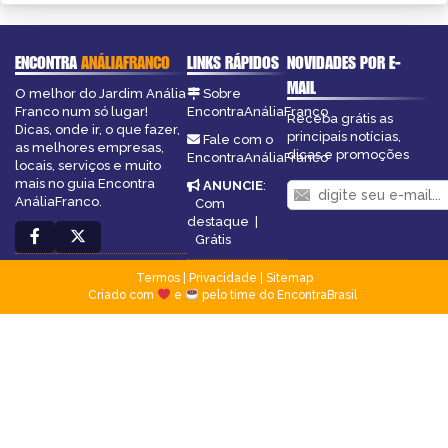
ENCONTRA
ANÁLIAFRANCO
LINKS RÁPIDOS
NOVIDADES POR E-
MAIL
O melhor do Jardim Anália
Sobre
Franco num só lugar!
EncontraAnáliaFranco
Receba grátis as
Dicas, onde ir, o que fazer,
principais notícias,
Fale com o
as melhores empresas,
dicas e promoções
EncontraAnáliaFranco
locais, serviços e muito
mais no guia Encontra
ANUNCIE
:
AnáliaFranco.
Com
destaque
|
Grátis
Termos
|
Privacidade
|
Sitemap
Criado com
e
pelo time do EncontraBrasil