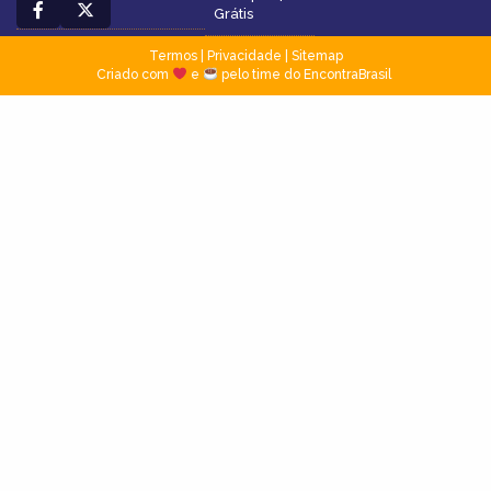
Grátis
Termos
|
Privacidade
|
Sitemap
Criado com
e
pelo time do EncontraBrasil