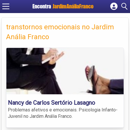
Encontra
JardimAnáliaFranco
Cadastrar empresa
Fazer login
transtornos emocionais no Jardim
Criar conta
Anália Franco
Nancy de Carlos Sertório Lasagno
Problemas afetivos e emocionais. Psicologia Infanto-
Juvenil no Jardim Anália Franco.