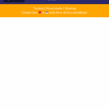
Termos
|
Privacidade
|
Sitemap
Criado com
e
pelo time do EncontraBrasil