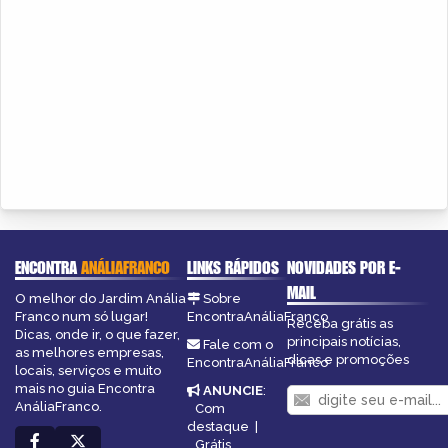
ENCONTRA
ANÁLIAFRANCO
LINKS RÁPIDOS
NOVIDADES POR E-
MAIL
O melhor do Jardim Anália
Sobre
Franco num só lugar!
EncontraAnáliaFranco
Receba grátis as
Dicas, onde ir, o que fazer,
principais notícias,
Fale com o
as melhores empresas,
dicas e promoções
EncontraAnáliaFranco
locais, serviços e muito
mais no guia Encontra
ANUNCIE
:
AnáliaFranco.
Com
destaque
|
Grátis