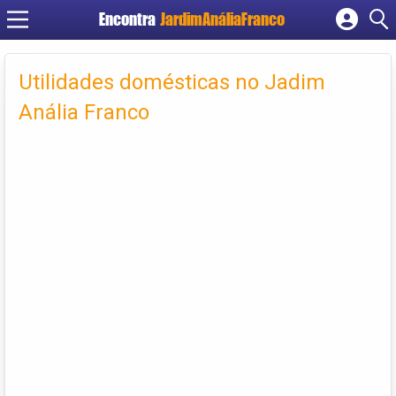
Encontra
JardimAnáliaFranco
Cadastrar empresa
Fazer login
Utilidades domésticas no Jadim
Criar conta
Anália Franco