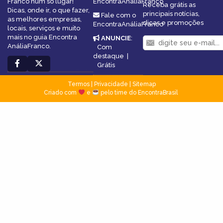
Franco num só lugar!
EncontraAnáliaFranco
Receba grátis as
Dicas, onde ir, o que fazer,
principais notícias,
Fale com o
as melhores empresas,
dicas e promoções
EncontraAnáliaFranco
locais, serviços e muito
mais no guia Encontra
ANUNCIE
:
AnáliaFranco.
Com
destaque
|
Grátis
Termos
|
Privacidade
|
Sitemap
Criado com
e
pelo time do EncontraBrasil