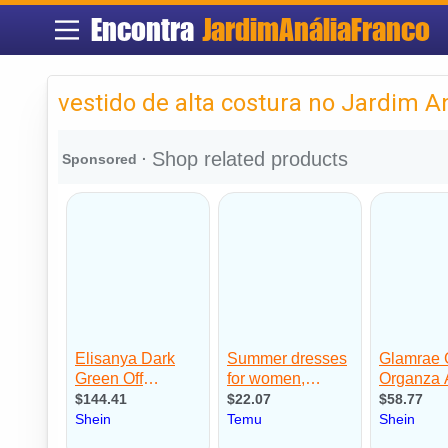
Encontra
JardimAnáliaFranco
vestido de alta costura no Jardim A