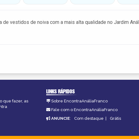
a de vestidos de noiva com a mais alta qualidade no Jardim Anál
LINKS RÁPIDOS
o que fazer, as
Sobre EncontraAnáliaFranco
ntra
Fale com o EncontraAnáliaFranco
ANUNCIE
:
Com destaque
|
Grátis