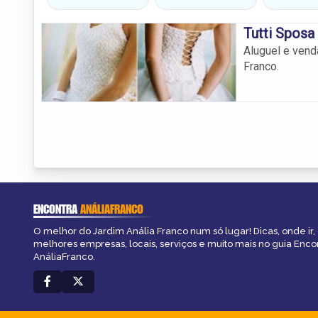
Tutti Sposa
Aluguel e vend
Franco.
ENCONTRA
ANÁLIAFRANCO
O melhor do Jardim Anália Franco num só lugar! Dicas, onde ir, 
melhores empresas, locais, serviços e muito mais no guia Enco
AnáliaFranco.