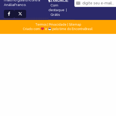
mais no guia Encontra
ANUNCIE
:
AnáliaFranco.
Com
destaque
|
Grátis
Termos
|
Privacidade
|
Sitemap
Criado com
e
pelo time do EncontraBrasil