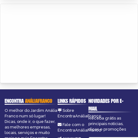
ENCONTRA
ANÁLIAFRANCO
LINKS RÁPIDOS
NOVIDADES POR E-
MAIL
O melhor do Jardim Anália
Sobre
Franco num só lugar!
EncontraAnáliaFranco
Receba grátis as
Dicas, onde ir, o que fazer,
principais notícias,
Fale com o
as melhores empresas,
dicas e promoções
EncontraAnáliaFranco
locais, serviços e muito