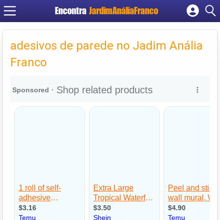
Encontra
JardimAnáliaFranco
Cadastrar empresa
Fazer login
adesivos de parede no Jadim Anália
Criar conta
Franco