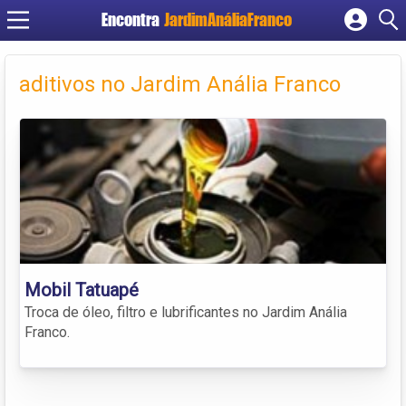
Encontra
JardimAnáliaFranco
Cadastrar empresa
Fazer login
aditivos no Jardim Anália Franco
Criar conta
Mobil Tatuapé
Troca de óleo, filtro e lubrificantes no Jardim Anália
Franco.