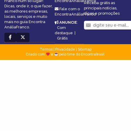
Franco num só lugar!
EncontraAnáliaFranco
Receba grátis as
Dicas, onde ir, o que fazer,
principais notícias,
Fale com o
as melhores empresas,
dicas e promoções
EncontraAnáliaFranco
locais, serviços e muito
mais no guia Encontra
ANUNCIE
:
AnáliaFranco.
Com
destaque
|
Grátis
Termos
|
Privacidade
|
Sitemap
Criado com
e
pelo time do EncontraBrasil