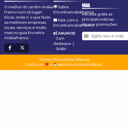
MAIL
O melhor do Jardim Anália
Sobre
Franco num só lugar!
EncontraAnáliaFranco
Receba grátis as
Dicas, onde ir, o que fazer,
principais notícias,
Fale com o
as melhores empresas,
dicas e promoções
EncontraAnáliaFranco
locais, serviços e muito
mais no guia Encontra
ANUNCIE
:
AnáliaFranco.
Com
destaque
|
Grátis
Termos
|
Privacidade
|
Sitemap
Criado com
e
pelo time do EncontraBrasil