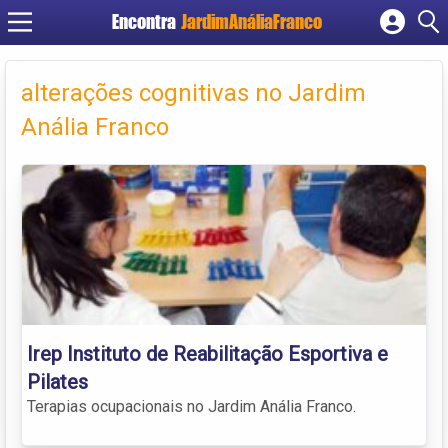
Encontra
JardimAnáliaFranco
Cadastrar empresa
Fazer login
alterações cognitivas no Jardim
Criar conta
Anália Franco
Irep Instituto de Reabilitação Esportiva e
Pilates
Terapias ocupacionais no Jardim Anália Franco.