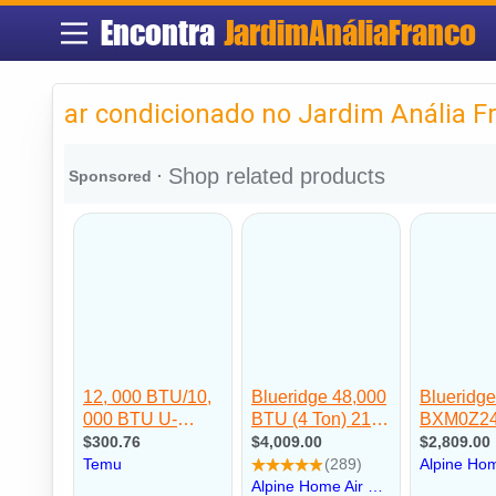
Encontra
JardimAnáliaFranco
ar condicionado no Jardim Anália F