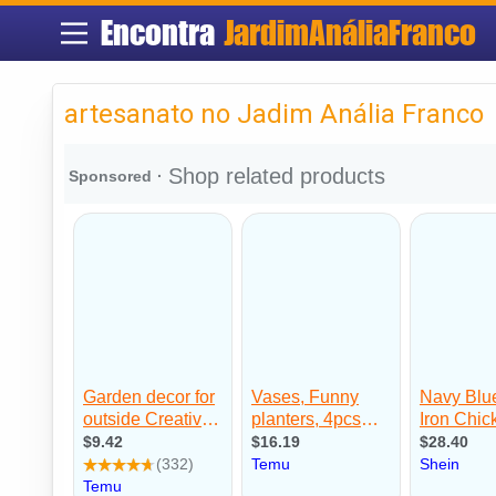
Encontra
JardimAnáliaFranco
artesanato no Jadim Anália Franco