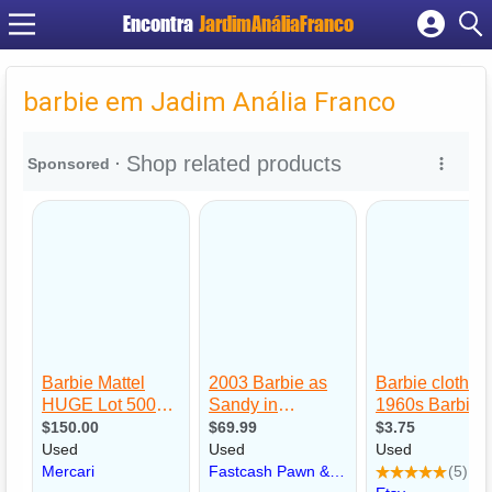
Encontra
JardimAnáliaFranco
Cadastrar empresa
Fazer login
barbie em Jadim Anália Franco
Criar conta