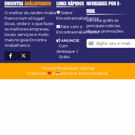
ENCONTRA
ANÁLIAFRANCO
LINKS RÁPIDOS
NOVIDADES POR E-
MAIL
O melhor do Jardim Anália
Sobre
Franco num só lugar!
EncontraAnáliaFranco
Receba grátis as
Dicas, onde ir, o que fazer,
principais notícias,
Fale com o
as melhores empresas,
dicas e promoções
EncontraAnáliaFranco
locais, serviços e muito
mais no guia Encontra
ANUNCIE
:
AnáliaFranco.
Com
destaque
|
Grátis
Termos
|
Privacidade
|
Sitemap
Criado com
e
pelo time do EncontraBrasil