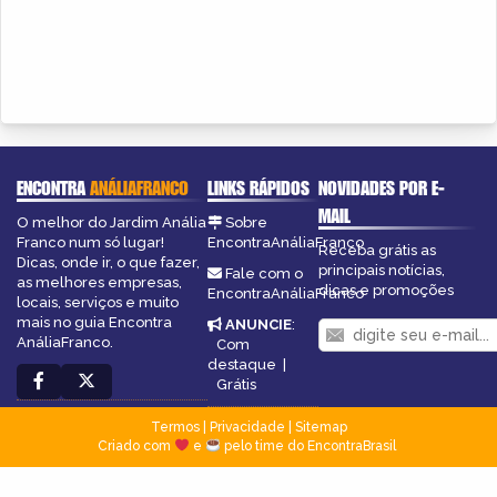
ENCONTRA
ANÁLIAFRANCO
LINKS RÁPIDOS
NOVIDADES POR E-
MAIL
O melhor do Jardim Anália
Sobre
Franco num só lugar!
EncontraAnáliaFranco
Receba grátis as
Dicas, onde ir, o que fazer,
principais notícias,
Fale com o
as melhores empresas,
dicas e promoções
EncontraAnáliaFranco
locais, serviços e muito
mais no guia Encontra
ANUNCIE
:
AnáliaFranco.
Com
destaque
|
Grátis
Termos
|
Privacidade
|
Sitemap
Criado com
e
pelo time do EncontraBrasil