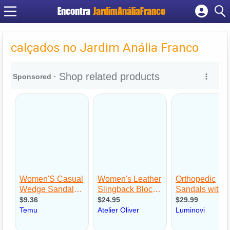
Encontra
JardimAnáliaFranco
Cadastrar empresa
Fazer login
calçados no Jardim Anália Franco
Criar conta