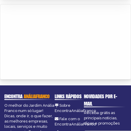
ENCONTRA
ANÁLIAFRANCO
LINKS RÁPIDOS
NOVIDADES POR E-
MAIL
O melhor do Jardim Anália
Sobre
Franco num só lugar!
EncontraAnáliaFranco
Receba grátis as
Dicas, onde ir, o que fazer,
principais notícias,
Fale com o
as melhores empresas,
dicas e promoções
EncontraAnáliaFranco
locais, serviços e muito