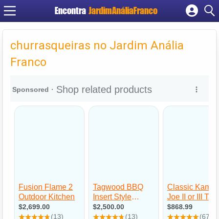
Encontra
JardimAnáliaFranco
Cadastrar empresa
Fazer login
churrasqueiras no Jardim Anália
Criar conta
Franco