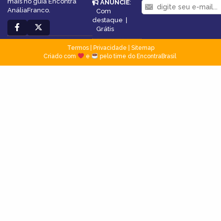
mais no guia Encontra
ANUNCIE
:
AnáliaFranco.
Com
destaque
|
Grátis
Termos
|
Privacidade
|
Sitemap
Criado com
e
pelo time do EncontraBrasil