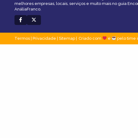
melhores empresas, locais, serviços e muito mais no guia Enco
AnáliaFranco.
Termos
|
Privacidade
|
Sitemap
Criado com
e
pelo time 