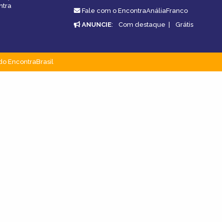
ntra
Fale com o EncontraAnáliaFranco
ANUNCIE
:
Com destaque
|
Grátis
do EncontraBrasil