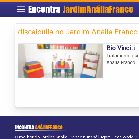
Encontra
JardimAnáliaFranco
discalculia no Jardim Anália Franco
Bio Vinciti
Tratamento par
Anália Franco
ENCONTRA
ANÁLIAFRANCO
O melhor do Jardim Anália Franco num só lugar! Dicas, onde ir, 