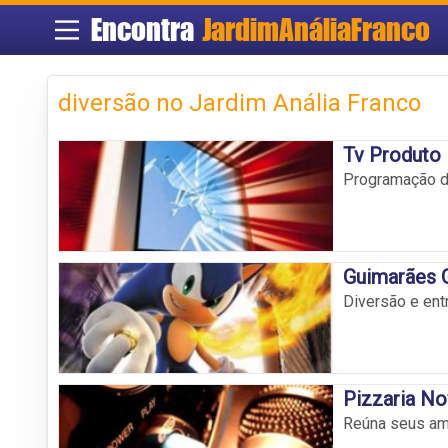
Encontra
JardimAnáliaFranco
diversão no Jardim Anália Franco
Tv Produto
Programação de
Guimarães 
Diversão e ent
Pizzaria N
Reúna seus ami