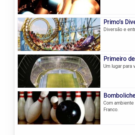
Primo’s Div
Diversão e ent
Primeiro de
Um lugar para v
Bomboliche
Com ambiente d
Franco.