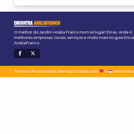
ENCONTRA
ANÁLIAFRANCO
O melhor do Jardim Anália Franco num só lugar! Dicas, onde ir, 
melhores empresas, locais, serviços e muito mais no guia Enco
AnáliaFranco.
Termos
|
Privacidade
|
Sitemap
Criado com
e
pelo time 