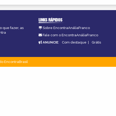
LINKS RÁPIDOS
o que fazer, as
Sobre EncontraAnáliaFranco
ntra
Fale com o EncontraAnáliaFranco
ANUNCIE
:
Com destaque
|
Grátis
do EncontraBrasil