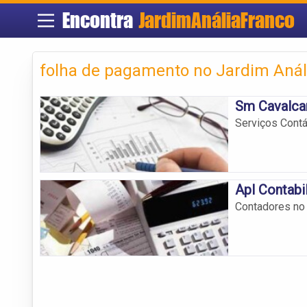
Encontra
JardimAnáliaFranco
folha de pagamento no Jardim Anál
Sm Cavalcan
Serviços Contá
Apl Contabi
Contadores no 