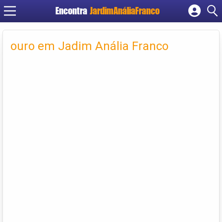
Encontra
JardimAnáliaFranco
Cadastrar empresa
Fazer login
ouro em Jadim Anália Franco
Criar conta