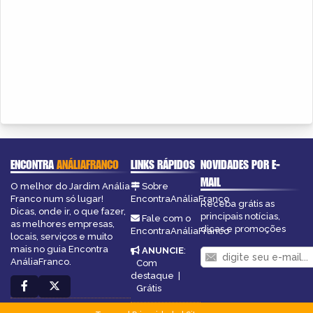
ENCONTRA
ANÁLIAFRANCO
LINKS RÁPIDOS
NOVIDADES POR E-
MAIL
O melhor do Jardim Anália
Sobre
Franco num só lugar!
EncontraAnáliaFranco
Receba grátis as
Dicas, onde ir, o que fazer,
principais notícias,
Fale com o
as melhores empresas,
dicas e promoções
EncontraAnáliaFranco
locais, serviços e muito
mais no guia Encontra
ANUNCIE
:
AnáliaFranco.
Com
destaque
|
Grátis