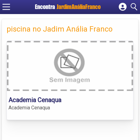
Encontra
JardimAnáliaFranco
Cadastrar empresa
Fazer login
piscina no Jadim Anália Franco
Criar conta
Academia Cenaqua
Academia Cenaqua