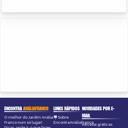
ENCONTRA
ANÁLIAFRANCO
LINKS RÁPIDOS
NOVIDADES POR E-
MAIL
O melhor do Jardim Anália
Sobre
Franco num só lugar!
EncontraAnáliaFranco
Receba grátis as
Dicas, onde ir, o que fazer,