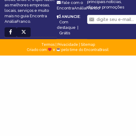
principais notícias,
Fale com o
as melhores empresas,
dicas e promoções
EncontraAnáliaFranco
locais, serviços e muito
mais no guia Encontra
ANUNCIE
:
AnáliaFranco.
Com
destaque
|
Grátis
Termos
|
Privacidade
|
Sitemap
Criado com
e
pelo time do EncontraBrasil