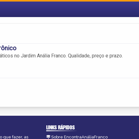
rônico
ticos no Jardim Anália Franco. Qualidade, preço e prazo.
LINKS RÁPIDOS
o que fazer, as
Sobre EncontraAnáliaFranco