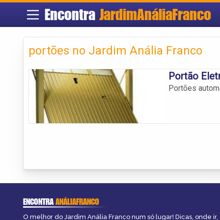
Encontra
JardimAnáliaFranco
portões no Jardim Anália Franco
Portão Elet
Portões automá
ENCONTRA
ANÁLIAFRANCO
O melhor do Jardim Anália Franco num só lugar! Dicas, onde ir, 