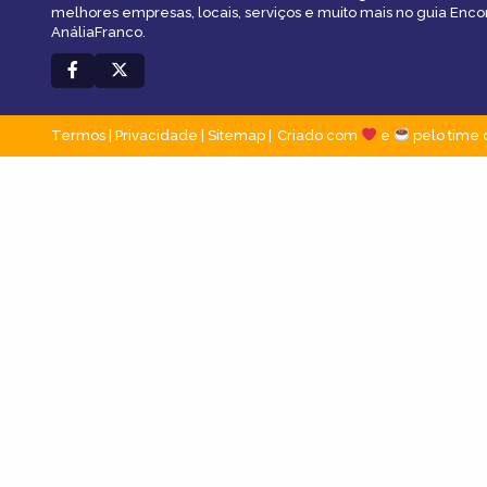
melhores empresas, locais, serviços e muito mais no guia Enco
AnáliaFranco.
Termos
|
Privacidade
|
Sitemap
Criado com
e
pelo time 