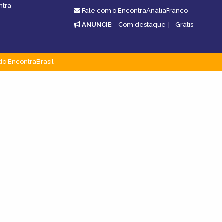
ntra
Fale com o EncontraAnáliaFranco
ANUNCIE
:
Com destaque
|
Grátis
do EncontraBrasil