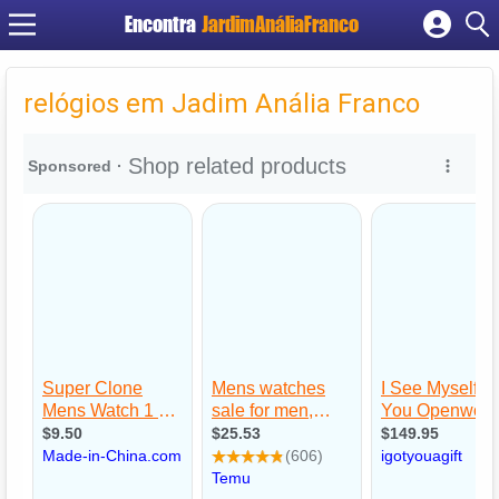
Encontra
JardimAnáliaFranco
Cadastrar empresa
Fazer login
relógios em Jadim Anália Franco
Criar conta