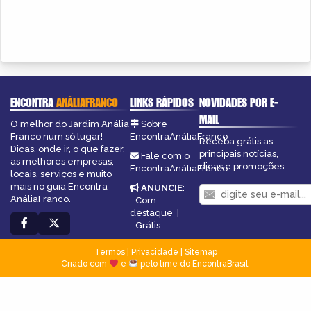
ENCONTRA
ANÁLIAFRANCO
LINKS RÁPIDOS
NOVIDADES POR E-
MAIL
O melhor do Jardim Anália
Sobre
Franco num só lugar!
EncontraAnáliaFranco
Receba grátis as
Dicas, onde ir, o que fazer,
principais notícias,
Fale com o
as melhores empresas,
dicas e promoções
EncontraAnáliaFranco
locais, serviços e muito
mais no guia Encontra
ANUNCIE
:
AnáliaFranco.
Com
destaque
|
Grátis
Termos
|
Privacidade
|
Sitemap
Criado com
e
pelo time do EncontraBrasil