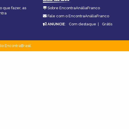
o que fazer, as
Sobre EncontraAnáliaFranco
ntra
Fale com o EncontraAnáliaFranco
ANUNCIE
:
Com destaque
|
Grátis
do EncontraBrasil