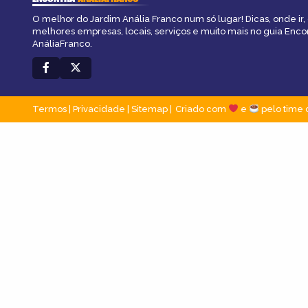
O melhor do Jardim Anália Franco num só lugar! Dicas, onde ir, 
melhores empresas, locais, serviços e muito mais no guia Enco
AnáliaFranco.
Termos
|
Privacidade
|
Sitemap
Criado com
e
pelo time 