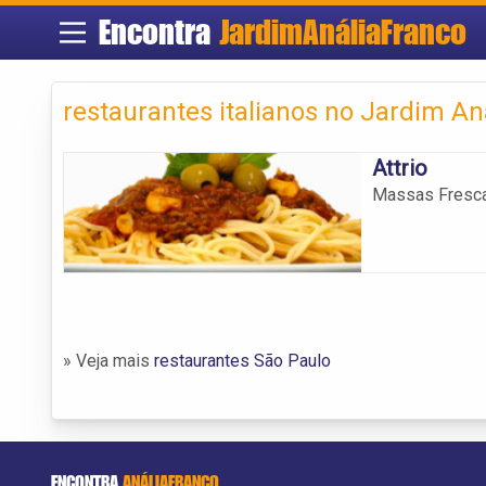
Encontra
JardimAnáliaFranco
restaurantes italianos no Jardim An
Attrio
Massas Frescas
» Veja mais
restaurantes São Paulo
ENCONTRA
ANÁLIAFRANCO