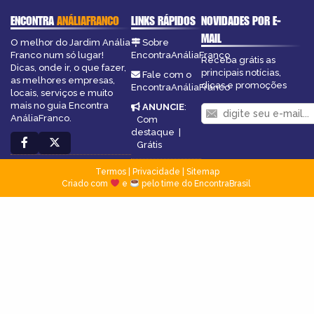
ENCONTRA
ANÁLIAFRANCO
LINKS RÁPIDOS
NOVIDADES POR E-
MAIL
O melhor do Jardim Anália
Sobre
Franco num só lugar!
EncontraAnáliaFranco
Receba grátis as
Dicas, onde ir, o que fazer,
principais notícias,
Fale com o
as melhores empresas,
dicas e promoções
EncontraAnáliaFranco
locais, serviços e muito
mais no guia Encontra
ANUNCIE
:
AnáliaFranco.
Com
destaque
|
Grátis
Termos
|
Privacidade
|
Sitemap
Criado com
e
pelo time do EncontraBrasil