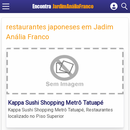
Encontra
JardimAnáliaFranco
Cadastrar empresa
Fazer login
restaurantes japoneses em Jadim
Criar conta
Anália Franco
Kappa Sushi Shopping Metrô Tatuapé
Kappa Sushi Shopping Metrô Tatuapé, Restaurantes
localizado no Piso Superior