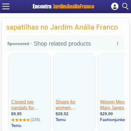
Encontra
JardimAnáliaFranco
Cadastrar empresa
Fazer login
sapatilhas no Jardim Anália Franco
Criar conta