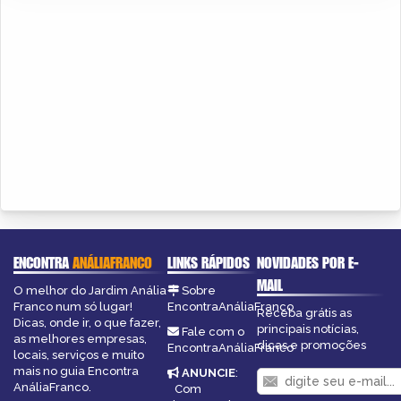
ENCONTRA
ANÁLIAFRANCO
LINKS RÁPIDOS
NOVIDADES POR E-
MAIL
O melhor do Jardim Anália
Sobre
Franco num só lugar!
EncontraAnáliaFranco
Receba grátis as
Dicas, onde ir, o que fazer,
principais notícias,
Fale com o
as melhores empresas,
dicas e promoções
EncontraAnáliaFranco
locais, serviços e muito
mais no guia Encontra
ANUNCIE
:
AnáliaFranco.
Com