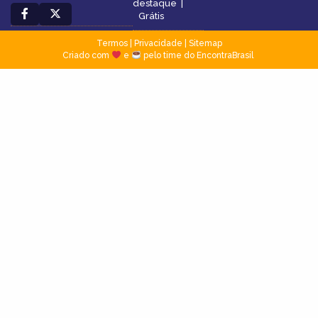
destaque
|
Grátis
Termos
|
Privacidade
|
Sitemap
Criado com
e
pelo time do EncontraBrasil